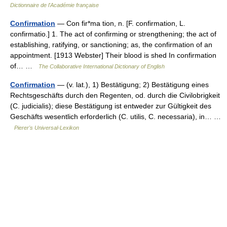
Dictionnaire de l'Académie française
Confirmation
— Con fir*ma tion, n. [F. confirmation, L.
confirmatio.] 1. The act of confirming or strengthening; the act of
establishing, ratifying, or sanctioning; as, the confirmation of an
appointment. [1913 Webster] Their blood is shed In confirmation
of… …
The Collaborative International Dictionary of English
Confirmation
— (v. lat.), 1) Bestätigung; 2) Bestätigung eines
Rechtsgeschäfts durch den Regenten, od. durch die Civilobrigkeit
(C. judicialis); diese Bestätigung ist entweder zur Gültigkeit des
Geschäfts wesentlich erforderlich (C. utilis, C. necessaria), in… …
Pierer's Universal-Lexikon