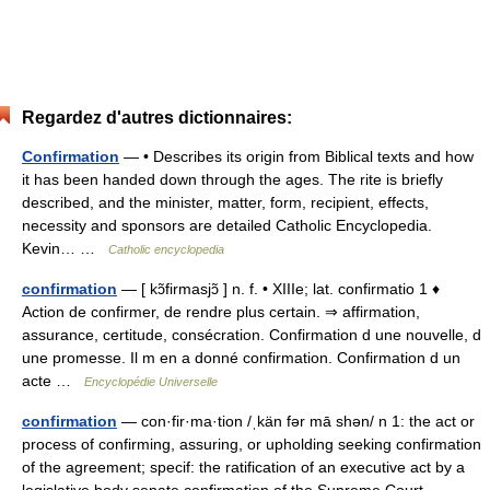
Regardez d'autres dictionnaires:
Confirmation
— • Describes its origin from Biblical texts and how
it has been handed down through the ages. The rite is briefly
described, and the minister, matter, form, recipient, effects,
necessity and sponsors are detailed Catholic Encyclopedia.
Kevin… …
Catholic encyclopedia
confirmation
— [ kɔ̃firmasjɔ̃ ] n. f. • XIIIe; lat. confirmatio 1 ♦
Action de confirmer, de rendre plus certain. ⇒ affirmation,
assurance, certitude, consécration. Confirmation d une nouvelle, d
une promesse. Il m en a donné confirmation. Confirmation d un
acte …
Encyclopédie Universelle
confirmation
— con·fir·ma·tion /ˌkän fər mā shən/ n 1: the act or
process of confirming, assuring, or upholding seeking confirmation
of the agreement; specif: the ratification of an executive act by a