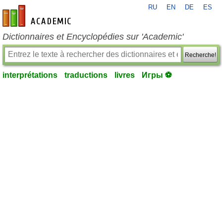
RU
EN
DE
ES
fr-academic.com
Dictionnaires et Encyclopédies sur 'Academic'
Recherche!
interprétations
traductions
livres
Игры ⚽