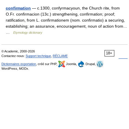
confirmation
— c.1300, confyrmacyoun, the Church rite, from
O.Fr. confirmacion (13c.) strengthening, confirmation; proof;
ratification, from L. confirmationem (nom. confirmatio) a securing,
establishing; an assurance, encouragement, noun of action from…
…
Etymology dictionary
© Academic, 2000-2026
18+
Contactez-nous:
Support technique
,
RÉCLAME
Dictionnaires exportation
, créé sur PHP,
Joomla,
Drupal,
WordPress, MODx.