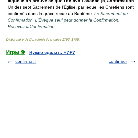
laquelle on prouve ce que l'on avoit avancé.[b]Confirmation
.
Un des sept Sacremens de l'Église, par lequel les Chrétiens sont
confirmés dans la grâce reçue au Baptême.
Le Sacrement de
Confirmation. L'Évêque seul peut donner la Confirmation.
Recevoir laConfirmation
.
Dictionnaire de l'Académie Française 1798
.
1798
.
Игры ⚽
Нужно сделать НИР?
confirmatif
confirmer