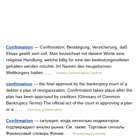
Confirmation
— Confirmation, Bestätigung, Versicherung, daß
Etwas gewiß sein soll. Man bezeichnet mit diesem Worte eine
religiöse Handlung, welche billig für eine der bedeutungsvollsten
gehalten werden möchte. Im Namen des neugebornen
Weltbürgers hatten… …
Damen Conversations Lexikon
confirmation
— the final approval by the bankruptcy court of a
debtor s plan of reorganization. Confirmation takes place after the
plan has been approved by creditors (Glossary of Common
Bankruptcy Terms) The official act of the court in approving a plan
or a… …
Glossary of Bankruptcy
Confirmation
— ситуация, когда несколько индикаторов
подтверждают анализ рынка. См. также: Торговые сигналы
Финансовый словарь Финам …
Финансовый словарь